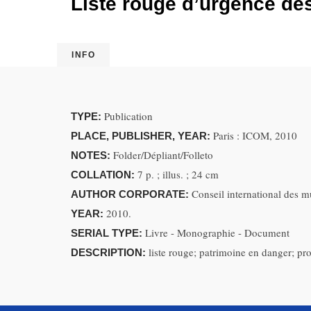
Liste rouge d’urgence des 
INFO
Publication
TYPE:
Paris : ICOM, 2010
PLACE, PUBLISHER, YEAR:
Folder/Dépliant/Folleto
NOTES:
7 p. ; illus. ; 24 cm
COLLATION:
Conseil international des 
AUTHOR CORPORATE:
2010.
YEAR:
Livre - Monographie - Document
SERIAL TYPE:
liste rouge; patrimoine en danger; prote
DESCRIPTION: