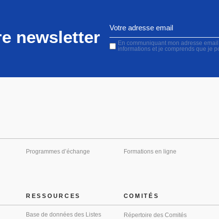
e newsletter
En communiquant mon adresse email, j'
informations et je comprends que je 
Programmes d’échange
Formations en ligne
RESSOURCES
COMITÉS
Base de données des Listes
Répertoire des Comités