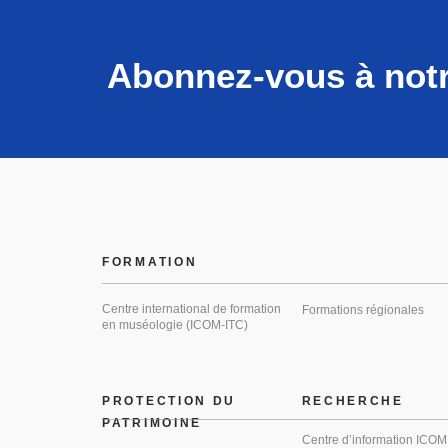
Abonnez-vous à notr
FORMATION
Centre international de formation
Formations régionales
en muséologie (ICOM-ITC)
PROTECTION DU
RECHERCHE
PATRIMOINE
Centre d’information ICOM