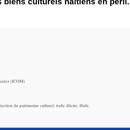
biens culturels haïtiens en péril.
musées (ICOM)
ction du patrimoine culturel; trafic illicite; Haïti.