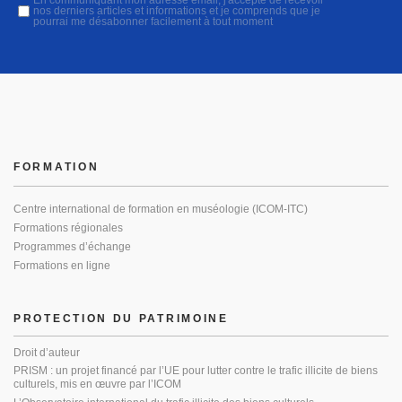
En communiquant mon adresse email, j'accepte de recevoir
nos derniers articles et informations et je comprends que je
pourrai me désabonner facilement à tout moment
FORMATION
Centre international de formation en muséologie (ICOM-ITC)
Formations régionales
Programmes d’échange
Formations en ligne
PROTECTION DU PATRIMOINE
Droit d’auteur
PRISM : un projet financé par l’UE pour lutter contre le trafic illicite de biens
culturels, mis en œuvre par l’ICOM