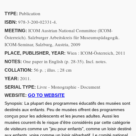
Publication
TYPE:
978-3-200-02331-4.
ISBN:
ICOM Austrian National Committee (ICOM-
MEETING:
Österreich). Salzburger Arbeitskreis für Museumspädagogik.
ICOM-Seminar, Salzburg, Austria, 2009
Wien : ICOM-Österreich, 2011
PLACE, PUBLISHER, YEAR:
One paper in English (p. 28-35). Incl. notes.
NOTES:
56 p. ; illus. ; 28 cm
COLLATION:
2011.
YEAR:
Livre - Monographie - Document
SERIAL TYPE:
WEBSITE:
GO TO WEBSITE
Synopsis:
La plupart des programmes éducatifs des musées sont
destinés aux enfants. Peu de musées offrent des programmes
conçus pour les adolescents et les jeunes adultes. Aussi les
musées courent-ils le risque d'être considérés par cette catégorie
de visiteurs comme un "jeu pour enfants", comme un loisir destiné
aux enfants, voire comme un loisir rébarbatif. Le comité national