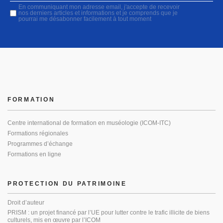
En communiquant mon adresse email, j'accepte de recevoir
nos derniers articles et informations et je comprends que je
pourrai me désabonner facilement à tout moment
FORMATION
Centre international de formation en muséologie (ICOM-ITC)
Formations régionales
Programmes d’échange
Formations en ligne
PROTECTION DU PATRIMOINE
Droit d’auteur
PRISM : un projet financé par l’UE pour lutter contre le trafic illicite de biens
culturels, mis en œuvre par l’ICOM