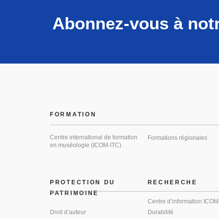
Abonnez-vous à notr
FORMATION
Centre international de formation
Formations régionales
en muséologie (ICOM-ITC)
PROTECTION DU
RECHERCHE
PATRIMOINE
Centre d’information ICOM
Droit d’auteur
Durabilité