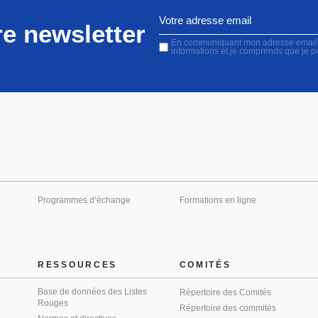
e newsletter
En communiquant mon adresse email, j'
informations et je comprends que je 
Programmes d’échange
Formations en ligne
RESSOURCES
COMITÉS
Base de données des Listes
Répertoire des Comités
Rouges
Répertoire des commités