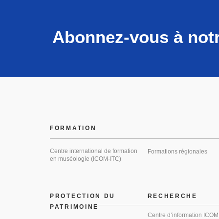
Abonnez-vous à notr
FORMATION
Centre international de formation
Formations régionales
en muséologie (ICOM-ITC)
PROTECTION DU
RECHERCHE
PATRIMOINE
Centre d’information ICOM