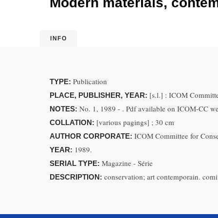
Modern materials, contemp
INFO
Publication
TYPE:
[s.l.] : ICOM Committ
PLACE, PUBLISHER, YEAR:
No. 1, 1989 - . Pdf available on ICOM-CC we
NOTES:
[various pagings] ; 30 cm
COLLATION:
ICOM Committee for Conse
AUTHOR CORPORATE:
1989.
YEAR:
Magazine - Série
SERIAL TYPE:
conservation; art contemporain. comit
DESCRIPTION: