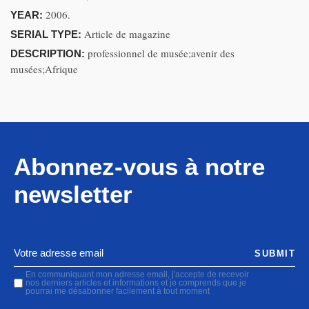
2006.
YEAR:
Article de magazine
SERIAL TYPE:
professionnel de musée;avenir des
DESCRIPTION:
musées;Afrique
Abonnez-vous à notre
newsletter
SUBMIT
En communiquant mon adresse email, j'accepte de recevoir
nos derniers articles et informations et je comprends que je
pourrai me désabonner facilement à tout moment