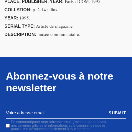
Paris : ICOM, 1995
PLACE, PUBLISHER, YEAR:
p. 2-14 ; illus.
COLLATION:
1995.
YEAR:
Article de magazine
SERIAL TYPE:
musée communautaire.
DESCRIPTION:
Abonnez-vous à notre
newsletter
SUBMIT
En communiquant mon adresse email, j'accepte de recevoir
nos derniers articles et informations et je comprends que je
pourrai me désabonner facilement à tout moment