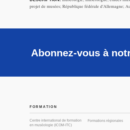
projet de musées; République fédérale d'Allemagne; Aut
Abonnez-vous à notr
FORMATION
Centre international de formation
Formations régionales
en muséologie (ICOM-ITC)