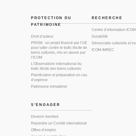
PROTECTION DU
RECHERCHE
PATRIMOINE
Centre d’information ICOM
Droit d’auteur
Durabilité
PRISM : un projet financé par l’UE
Démocratie culturelle et in
pour lutter contre le trafic illicite de
ICOM-IMREC
biens culturels, mis en œuvre par
l’ICOM
L’Observatoire international du
trafic illicite des biens culturels
Planification et préparation en cas
d’urgence
Patrimoine immatériel
S’ENGAGER
Devenir membre
Rejoindre un Comité international
Offres d’emploi