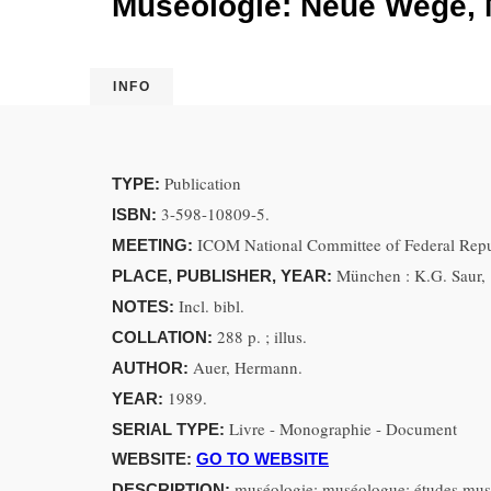
Museologie: Neue Wege, N
INFO
Publication
TYPE:
3-598-10809-5.
ISBN:
ICOM National Committee of Federal Repu
MEETING:
München : K.G. Saur,
PLACE, PUBLISHER, YEAR:
Incl. bibl.
NOTES:
288 p. ; illus.
COLLATION:
Auer, Hermann.
AUTHOR:
1989.
YEAR:
Livre - Monographie - Document
SERIAL TYPE:
WEBSITE:
GO TO WEBSITE
muséologie; muséologue; études muséal
DESCRIPTION: