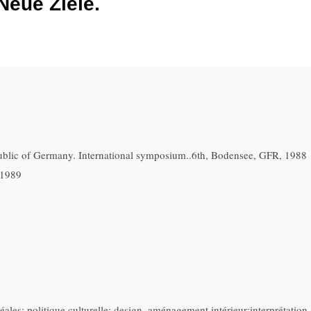
eue Ziele.
blic of Germany. International symposium..6th, Bodensee, GFR, 1988
 1989
es; politique culturelle; design, aménagement intérieur;interprétation. 