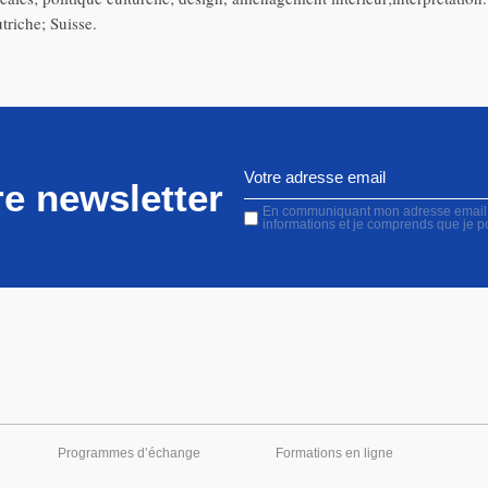
riche; Suisse.
e newsletter
En communiquant mon adresse email, j'
informations et je comprends que je 
Programmes d’échange
Formations en ligne