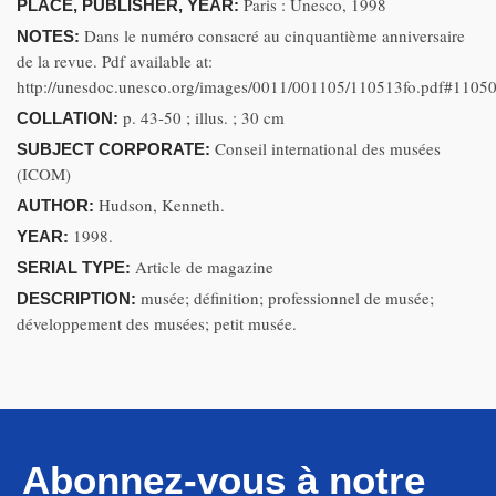
Paris : Unesco, 1998
PLACE, PUBLISHER, YEAR:
Dans le numéro consacré au cinquantième anniversaire
NOTES:
de la revue. Pdf available at:
http://unesdoc.unesco.org/images/0011/001105/110513fo.pdf#11050
p. 43-50 ; illus. ; 30 cm
COLLATION:
Conseil international des musées
SUBJECT CORPORATE:
(ICOM)
Hudson, Kenneth.
AUTHOR:
1998.
YEAR:
Article de magazine
SERIAL TYPE:
musée; définition; professionnel de musée;
DESCRIPTION:
développement des musées; petit musée.
Abonnez-vous à notre