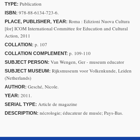
Publication
TYPE:
978-88-6134-723-6.
ISBN:
Roma : Edizioni Nuova Cultura
PLACE, PUBLISHER, YEAR:
[for] ICOM International Committee for Education and Cultural
Action, 2011
p. 107
COLLATION:
p. 109-110
COLLATION COMPLEMENT:
Van Wengen, Ger - museum educator
SUBJECT PERSON:
Rijksmuseum voor Volkenkunde, Leiden
SUBJECT MUSEUM:
(Netherlands)
Gesché, Nicole.
AUTHOR:
2011.
YEAR:
Article de magazine
SERIAL TYPE:
nécrologie; éducateur de musée; Pays-Bas.
DESCRIPTION: