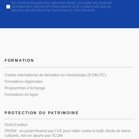
En communiquant mon adresse email, j'accepte de recevoir
nos derniers articles et informations et je comprends que je
pourrai me désabonner facilement à tout moment
FORMATION
Centre international de formation en muséologie (ICOM-ITC)
Formations régionales
Programmes d’échange
Formations en ligne
PROTECTION DU PATRIMOINE
Droit d’auteur
PRISM : un projet financé par l’UE pour lutter contre le trafic illicite de biens
culturels, mis en œuvre par l’ICOM