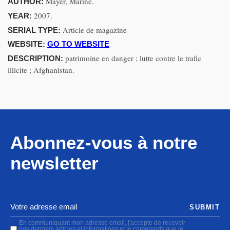
Mayer, Marine.
AUTHOR:
2007.
YEAR:
Article de magazine
SERIAL TYPE:
WEBSITE:
GO TO WEBSITE
patrimoine en danger ; lutte contre le trafic
DESCRIPTION:
illicite ; Afghanistan.
Abonnez-vous à notre
newsletter
SUBMIT
En communiquant mon adresse email, j'accepte de recevoir
nos derniers articles et informations et je comprends que je