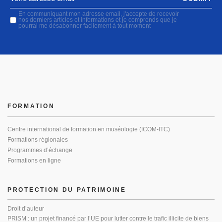
En communiquant mon adresse email, j'accepte de recevoir
nos derniers articles et informations et je comprends que je
pourrai me désabonner facilement à tout moment
FORMATION
Centre international de formation en muséologie (ICOM-ITC)
Formations régionales
Programmes d’échange
Formations en ligne
PROTECTION DU PATRIMOINE
Droit d’auteur
PRISM : un projet financé par l’UE pour lutter contre le trafic illicite de biens