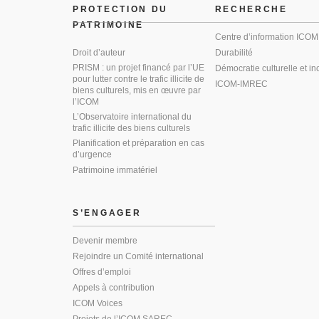
PROTECTION DU
RECHERCHE
PATRIMOINE
Centre d’information ICOM
Droit d’auteur
Durabilité
PRISM : un projet financé par l’UE
Démocratie culturelle et in
pour lutter contre le trafic illicite de
ICOM-IMREC
biens culturels, mis en œuvre par
l’ICOM
L’Observatoire international du
trafic illicite des biens culturels
Planification et préparation en cas
d’urgence
Patrimoine immatériel
S’ENGAGER
Devenir membre
Rejoindre un Comité international
Offres d’emploi
Appels à contribution
ICOM Voices