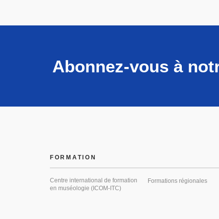
Abonnez-vous à notr
FORMATION
Centre international de formation
Formations régionales
en muséologie (ICOM-ITC)