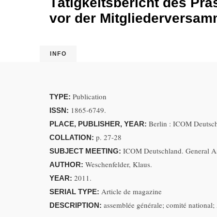
Tätigkeitsbericht des Pr
vor der Mitgliederversam
INFO
Publication
TYPE:
1865-6749.
ISSN:
Berlin : ICOM Deutsc
PLACE, PUBLISHER, YEAR:
p. 27-28
COLLATION:
ICOM Deutschland. General A
SUBJECT MEETING:
Weschenfelder, Klaus.
AUTHOR:
2011.
YEAR:
Article de magazine
SERIAL TYPE:
assemblée générale; comité national;
DESCRIPTION: