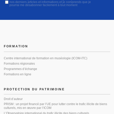
nos derniers articles et informations et je comprends que je
pourrai me désabonner facilement à tout moment
FORMATION
Centre international de formation en muséologie (ICOM-ITC)
Formations régionales
Programmes d’échange
Formations en ligne
PROTECTION DU PATRIMOINE
Droit d’auteur
PRISM : un projet financé par l’UE pour lutter contre le trafic illicite de biens
culturels, mis en œuvre par l’ICOM
L’Observatoire international du trafic illicite des biens culturels