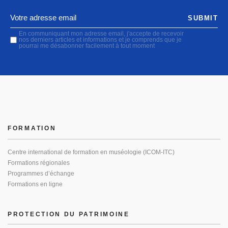
SUBMIT
En communiquant mon adresse email, j'accepte de recevoir
nos derniers articles et informations et je comprends que je
pourrai me désabonner facilement à tout moment
FORMATION
Centre international de formation en muséologie (ICOM-ITC)
Formations régionales
Programmes d’échange
Formations en ligne
PROTECTION DU PATRIMOINE