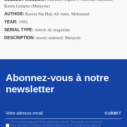
Kuala Lumpur (Malaysia)
Kassin bin Haji Ali Amn, Mohamad.
AUTHOR:
1982.
YEAR:
Article de magazine
SERIAL TYPE:
musée national; Malaysie.
DESCRIPTION:
Abonnez-vous à notre
newsletter
SUBMIT
En communiquant mon adresse email, j'accepte de recevoir
nos derniers articles et informations et je comprends que je