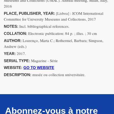
Museums and Collections (UMAC). Annual meeting, Milan, Italy,
2016
[Lisboa] : ICOM International
PLACE, PUBLISHER, YEAR:
Committee for University Museums and Collections, 2017
Incl. bibliographical references.
NOTES:
Electronic publication: 84 p. ; illus. ; 30 cm
COLLATION:
Lourenço, Marta C.; Rothermel, Barbara; Simpson,
AUTHOR:
Andrew (eds.)
2017.
YEAR:
Magazine - Série
SERIAL TYPE:
WEBSITE:
GO TO WEBSITE
musée ou collection universitaire.
DESCRIPTION:
Abonnez-vous à notre