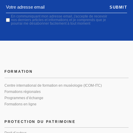
SUBMIT
En communiquant mon adresse email, j'accepte de recevoir
nos derniers articles et informations et je comprends que je
pourrai me désabonner facilement à tout moment
FORMATION
Centre international de formation en muséologie (ICOM-ITC)
Formations régionales
Programmes d’échange
Formations en ligne
PROTECTION DU PATRIMOINE