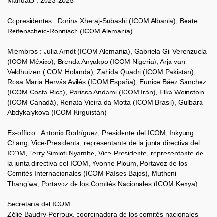
Mandato : 2023-2025
Copresidentes : Dorina Xheraj-Subashi (ICOM Albania), Beate
Reifenscheid-Ronnisch (ICOM Alemania)
Miembros : Julia Arndt (ICOM Alemania), Gabriela Gil Verenzuela
(ICOM México), Brenda Anyakpo (ICOM Nigeria), Arja van
Veldhuizen (ICOM Holanda), Zahida Quadri (ICOM Pakistán),
Rosa Maria Hervás Avilés (ICOM España), Eunice Báez Sanchez
(ICOM Costa Rica), Parissa Andami (ICOM Irán), Elka Weinstein
(ICOM Canadá), Renata Vieira da Motta (ICOM Brasil), Gulbara
Abdykalykova (ICOM Kirguistán)
Ex-officio : Antonio Rodríguez, Presidente del ICOM, Inkyung
Chang, Vice-Presidenta, representante de la junta directiva del
ICOM, Terry Simioti Nyambe, Vice-Presidente, representante de
la junta directiva del ICOM, Yvonne Ploum, Portavoz de los
Comités Internacionales (ICOM Países Bajos), Muthoni
Thang’wa, Portavoz de los Comités Nacionales (ICOM Kenya).
Secretaría del ICOM:
Zélie Baudry-Perroux, coordinadora de los comités nacionales