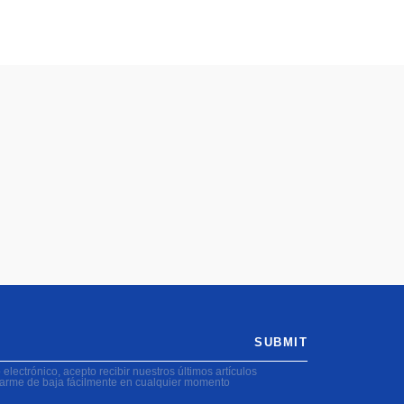
SUBMIT
electrónico, acepto recibir nuestros últimos artículos
darme de baja fácilmente en cualquier momento