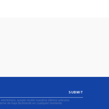
SUBMIT
electrónico, acepto recibir nuestros últimos artículos
darme de baja fácilmente en cualquier momento