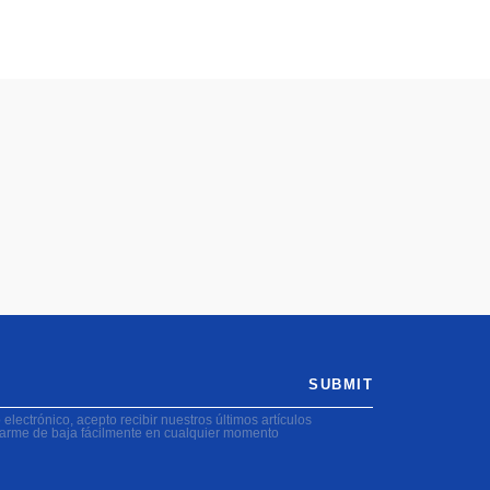
SUBMIT
electrónico, acepto recibir nuestros últimos artículos
darme de baja fácilmente en cualquier momento