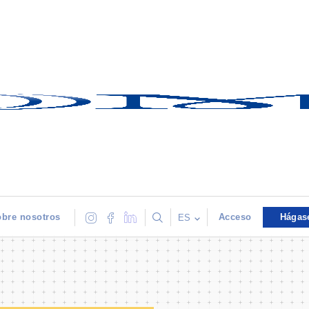
bre nosotros
Acceso
Hágas
ES