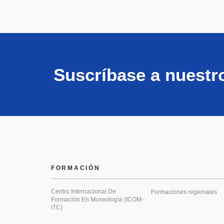
Suscríbase a nuestr
FORMACIÓN
Centro Internacional De
Formaciones regionales
Formación En Museología (ICOM-
ITC)