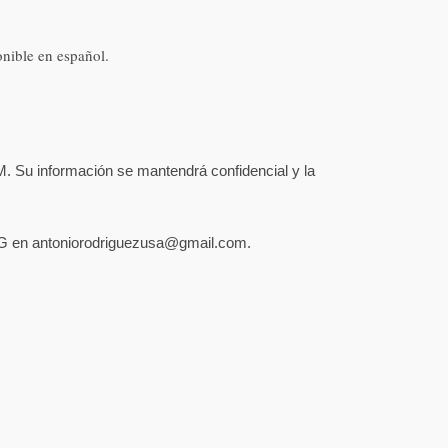
onible en español.
M.
Su información se mantendrá confidencial y la
CWG en antoniorodriguezusa@gmail.com.