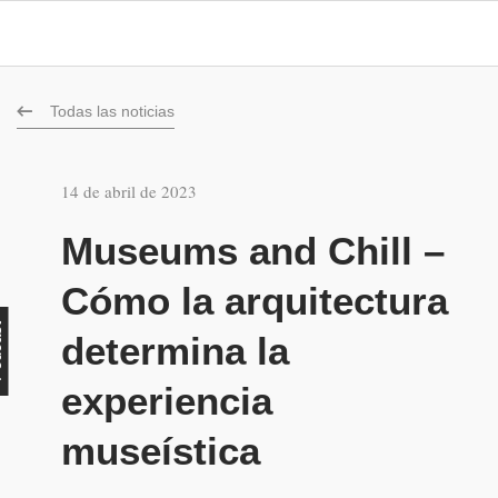
Todas las noticias
14 de abril de 2023
Museums and Chill –
Cómo la arquitectura
st
determina la
experiencia
museística