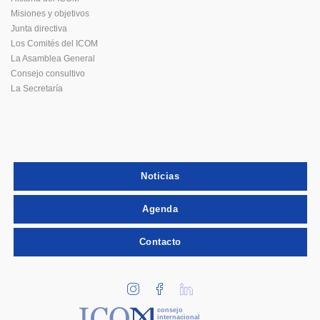
Misiones y objetivos
Junta directiva
Los Comités del ICOM
La Asamblea General
Consejo consultivo
La Secretaría
Noticias
Agenda
Contacto
consejo
internacional