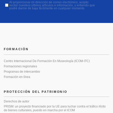
Al proporcionar mi dirección de correo electrónico, acepto
recibir nuestros últimos artículos e información, y entiendo que
podré darme de baja fácilmente en cualquier momento
FORMACIÓN
Centro Internacional De Formación En Museología (ICOM-ITC)
Formaciones regionales
Programas de intercambio
Formación en línea
PROTECCIÓN DEL PATRIMONIO
Derechos de autor
PRISM: un proyecto financiado por la UE para luchar contra el tráfico ilícito
de bienes culturales, puesto en marcha por el ICOM