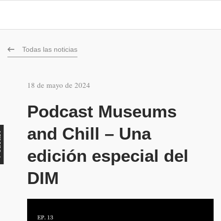
Todas las noticias
18 de mayo de 2024
Podcast Museums
and Chill – Una
st
edición especial del
DIM