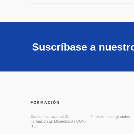
Suscríbase a nuestr
FORMACIÓN
Centro Internacional De
Formaciones regionales
Formación En Museología (ICOM-
ITC)