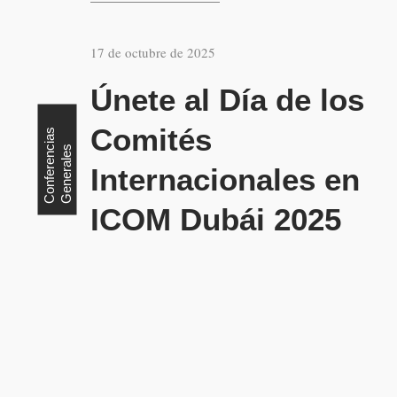
17 de octubre de 2025
Únete al Día de los
Comités
C
o
n
f
e
r
e
n
i
a
s
G
e
n
e
r
a
l
e
c
s
Internacionales en
ICOM Dubái 2025