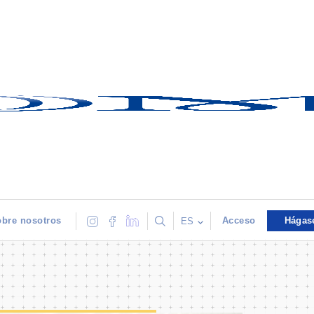
bre nosotros
Acceso
Hágas
ES