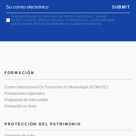
SUBMIT
Al proporcionar mi dirección de correo electrónico, acepto
recibir nuestros últimos artículos e información, y entiendo que
podré darme de baja fácilmente en cualquier momento
FORMACIÓN
Centro Internacional De Formación En Museología (ICOM-ITC)
Formaciones regionales
Programas de intercambio
Formación en línea
PROTECCIÓN DEL PATRIMONIO
Derechos de autor