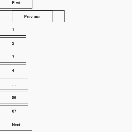
First
Previous
1
2
3
4
…
86
87
Next