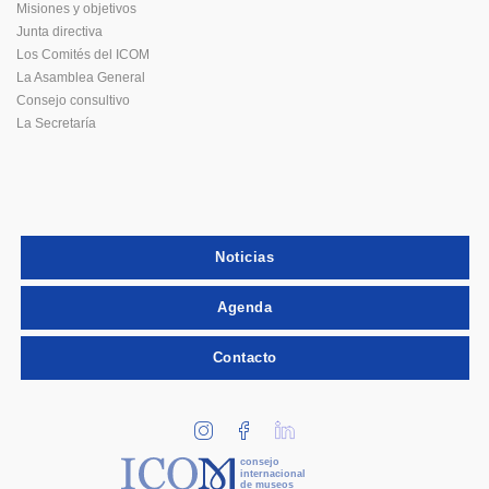
Misiones y objetivos
Junta directiva
Los Comités del ICOM
La Asamblea General
Consejo consultivo
La Secretaría
Noticias
Agenda
Contacto
consejo
internacional
de museos