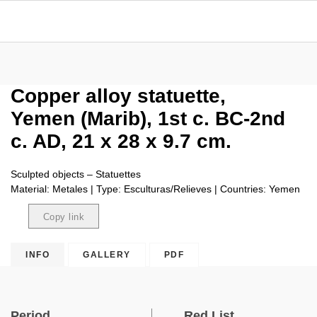
Copper alloy statuette,
Yemen (Marib), 1st c. BC-2nd
c. AD, 21 x 28 x 9.7 cm.
Sculpted objects – Statuettes
Material: Metales | Type: Esculturas/Relieves | Countries: Yemen
Copy link
Copied
INFO
GALLERY
PDF
Period
Red List