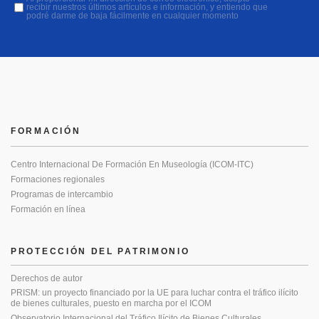
recibir nuestros últimos artículos e información, y entiendo que
podré darme de baja fácilmente en cualquier momento
FORMACIÓN
Centro Internacional De Formación En Museología (ICOM-ITC)
Formaciones regionales
Programas de intercambio
Formación en línea
PROTECCIÓN DEL PATRIMONIO
Derechos de autor
PRISM: un proyecto financiado por la UE para luchar contra el tráfico ilícito
de bienes culturales, puesto en marcha por el ICOM
Observatorio Internacional del Tráfico Ilícito de Bienes Culturales