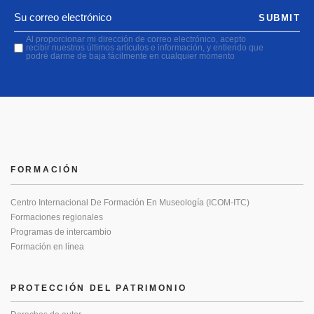
SUBMIT
Al proporcionar mi dirección de correo electrónico, acepto
recibir nuestros últimos artículos e información, y entiendo que
podré darme de baja fácilmente en cualquier momento
FORMACIÓN
Centro Internacional De Formación En Museología (ICOM-ITC)
Formaciones regionales
Programas de intercambio
Formación en línea
PROTECCIÓN DEL PATRIMONIO