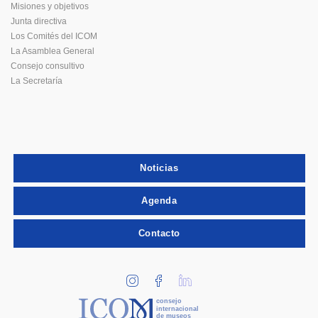
Misiones y objetivos
Junta directiva
Los Comités del ICOM
La Asamblea General
Consejo consultivo
La Secretaría
Noticias
Agenda
Contacto
consejo
internacional
de museos