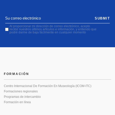
SUBMIT
Al proporcionar mi dirección de correo electrónico, acepto
recibir nuestros últimos artículos e información, y entiendo que
podré darme de baja fácilmente en cualquier momento
FORMACIÓN
Centro Internacional De Formación En Museología (ICOM-ITC)
Formaciones regionales
Programas de intercambio
Formación en línea