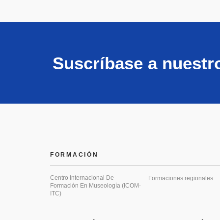
Suscríbase a nuestr
FORMACIÓN
Centro Internacional De
Formaciones regionales
Formación En Museología (ICOM-
ITC)