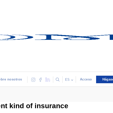
bre nosotros
Acceso
Hágas
ES
nt kind of insurance