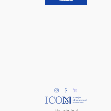
consejo
internacional
de museos
Información legal