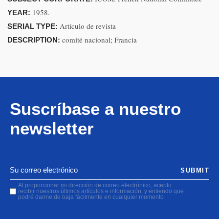
1958.
YEAR:
Artículo de revista
SERIAL TYPE:
comité nacional; Francia
DESCRIPTION:
Suscríbase a nuestro
newsletter
SUBMIT
Al proporcionar mi dirección de correo electrónico, acepto
recibir nuestros últimos artículos e información, y entiendo que
podré darme de baja fácilmente en cualquier momento