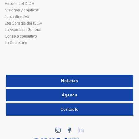
Historia del ICOM
Misiones y objetivos
Junta directiva
Los Comités del ICOM
La Asamblea General
Consejo consultivo
La Secretaría
Noticias
Agenda
Contacto