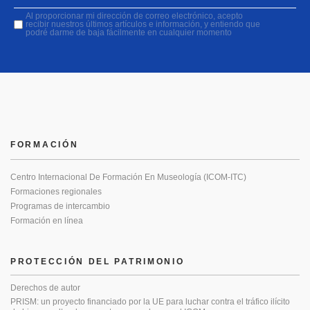
Al proporcionar mi dirección de correo electrónico, acepto
recibir nuestros últimos artículos e información, y entiendo que
podré darme de baja fácilmente en cualquier momento
FORMACIÓN
Centro Internacional De Formación En Museología (ICOM-ITC)
Formaciones regionales
Programas de intercambio
Formación en línea
PROTECCIÓN DEL PATRIMONIO
Derechos de autor
PRISM: un proyecto financiado por la UE para luchar contra el tráfico ilícito