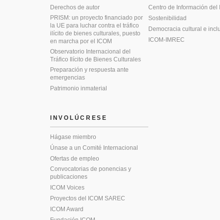
Derechos de autor
Centro de Información del
PRISM: un proyecto financiado por
Sostenibilidad
la UE para luchar contra el tráfico
Democracia cultural e incl
ilícito de bienes culturales, puesto
ICOM-IMREC
en marcha por el ICOM
Observatorio Internacional del
Tráfico Ilícito de Bienes Culturales
Preparación y respuesta ante
emergencias
Patrimonio inmaterial
INVOLÚCRESE
Hágase miembro
Únase a un Comité Internacional
Ofertas de empleo
Convocatorias de ponencias y
publicaciones
ICOM Voices
Proyectos del ICOM SAREC
ICOM Award