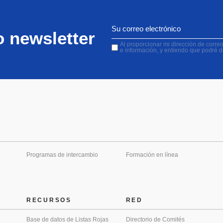
o newsletter
Al proporcionar mi dirección de correo 
e información, y entiendo que podré 
Programas de intercambio
Formación en línea
RECURSOS
RED
Base de datos de Listas Rojas
Directorio de Comités