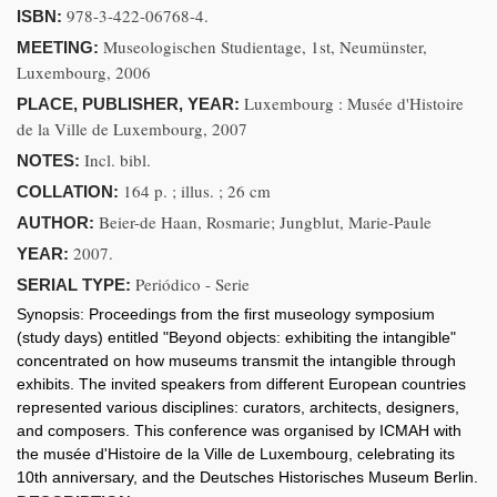
978-3-422-06768-4.
ISBN:
Museologischen Studientage, 1st, Neumünster,
MEETING:
Luxembourg, 2006
Luxembourg : Musée d'Histoire
PLACE, PUBLISHER, YEAR:
de la Ville de Luxembourg, 2007
Incl. bibl.
NOTES:
164 p. ; illus. ; 26 cm
COLLATION:
Beier-de Haan, Rosmarie; Jungblut, Marie-Paule
AUTHOR:
2007.
YEAR:
Periódico - Serie
SERIAL TYPE:
Synopsis:
Proceedings from the first museology symposium
(study days) entitled "Beyond objects: exhibiting the intangible"
concentrated on how museums transmit the intangible through
exhibits. The invited speakers from different European countries
represented various disciplines: curators, architects, designers,
and composers. This conference was organised by ICMAH with
the musée d'Histoire de la Ville de Luxembourg, celebrating its
10th anniversary, and the Deutsches Historisches Museum Berlin.