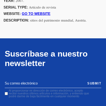
2007.
YEAR:
Artículo de revista
SERIAL TYPE:
WEBSITE:
GO TO WEBSITE
sitios del patrimonio mundial, Austria.
DESCRIPTION:
Suscríbase a nuestro
newsletter
SUBMIT
Al proporcionar mi dirección de correo electrónico, acepto
recibir nuestros últimos artículos e información, y entiendo que
podré darme de baja fácilmente en cualquier momento