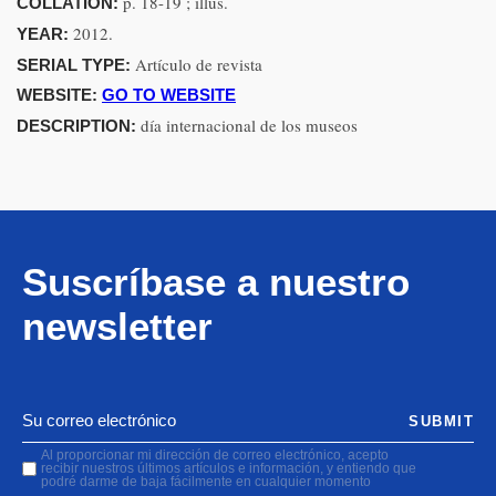
p. 18-19 ; illus.
COLLATION:
2012.
YEAR:
Artículo de revista
SERIAL TYPE:
WEBSITE:
GO TO WEBSITE
día internacional de los museos
DESCRIPTION:
Suscríbase a nuestro
newsletter
SUBMIT
Al proporcionar mi dirección de correo electrónico, acepto
recibir nuestros últimos artículos e información, y entiendo que
podré darme de baja fácilmente en cualquier momento