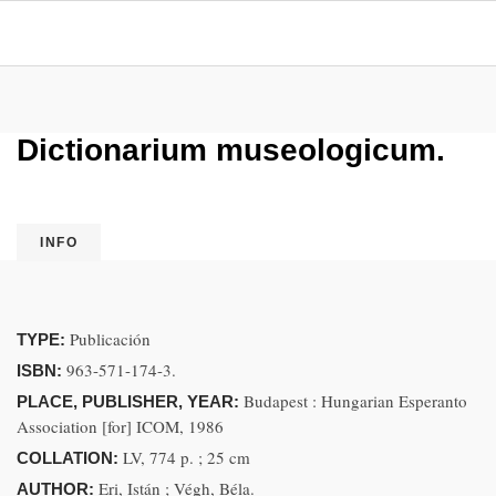
Dictionarium museologicum.
INFO
Publicación
TYPE:
963-571-174-3.
ISBN:
Budapest : Hungarian Esperanto
PLACE, PUBLISHER, YEAR:
Association [for] ICOM, 1986
LV, 774 p. ; 25 cm
COLLATION:
Eri, Istán ; Végh, Béla.
AUTHOR: