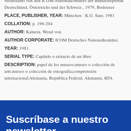
veranstaltet von den ICOM-Nationalkomitees der Bundesrepublik
Deutschland, Österreichs und der Schweiz., 1979, Bodensee
München : K.G. Saur, 1981
PLACE, PUBLISHER, YEAR:
p. 196-204
COLLATION:
Kalnein, Wend von.
AUTHOR:
ICOM Deutsches Nationalkomitee.
AUTHOR CORPORATE:
1981.
YEAR:
Capítulo o extracto de un libro
SERIAL TYPE:
papel de los museos;museo o colección de
DESCRIPTION:
arte;museo o colección de etnografía;comprensión
internacional;Alemania, República Federal, Alemania, RFA
Suscríbase a nuestro
newsletter