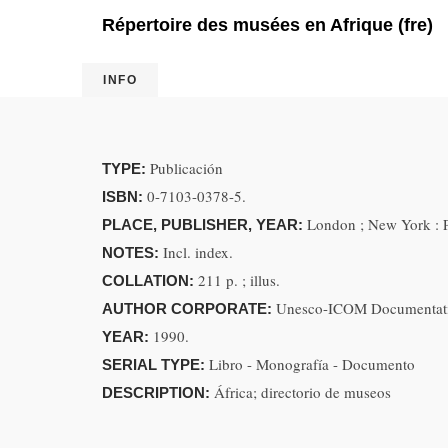
Répertoire des musées en Afrique (fre)
INFO
Publicación
TYPE:
0-7103-0378-5.
ISBN:
London ; New York : P
PLACE, PUBLISHER, YEAR:
Incl. index.
NOTES:
211 p. ; illus.
COLLATION:
Unesco-ICOM Documentati
AUTHOR CORPORATE:
1990.
YEAR:
Libro - Monografía - Documento
SERIAL TYPE:
África; directorio de museos
DESCRIPTION: