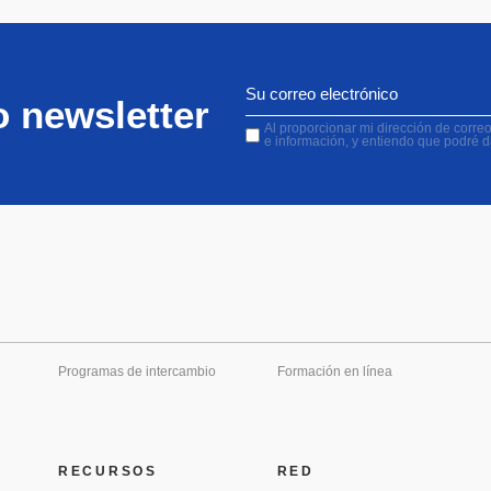
o newsletter
Al proporcionar mi dirección de correo 
e información, y entiendo que podré 
Programas de intercambio
Formación en línea
RECURSOS
RED