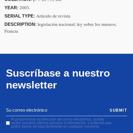
2003.
YEAR:
Artículo de revista
SERIAL TYPE:
legislación nacional; ley sobre los museos;
DESCRIPTION:
Francia
Suscríbase a nuestro
newsletter
SUBMIT
Al proporcionar mi dirección de correo electrónico, acepto
recibir nuestros últimos artículos e información, y entiendo que
podré darme de baja fácilmente en cualquier momento