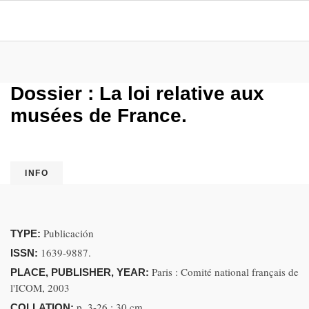
Dossier : La loi relative aux
musées de France.
INFO
Publicación
TYPE:
1639-9887.
ISSN:
Paris : Comité national français de
PLACE, PUBLISHER, YEAR:
l'ICOM, 2003
p. 3-26 ; 30 cm
COLLATION: