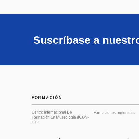
Suscríbase a nuestr
FORMACIÓN
Centro Internacional De
Formaciones regionales
Formación En Museología (ICOM-
ITC)