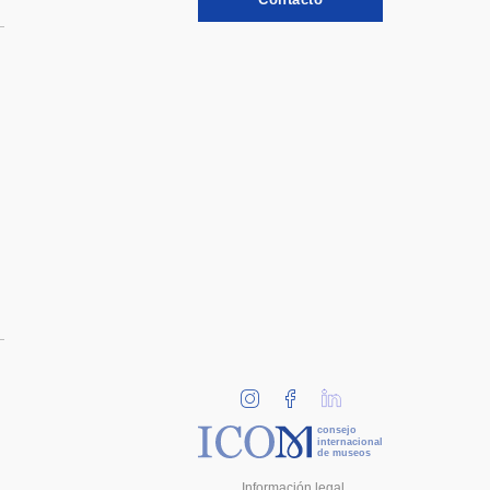
consejo
internacional
de museos
Información legal