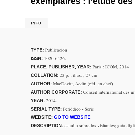
exemplaires : l’étude des 
INFO
Publicación
TYPE:
1020-6426.
ISSN:
Paris : ICOM, 2014
PLACE, PUBLISHER, YEAR:
22 p. ; illus. ; 27 cm
COLLATION:
MacDevitt, Aedín (réd. en chef)
AUTHOR:
Conseil international des 
AUTHOR CORPORATE:
2014.
YEAR:
Periódico - Serie
SERIAL TYPE:
WEBSITE:
GO TO WEBSITE
estudio sobre los visitantes; guía digi
DESCRIPTION: