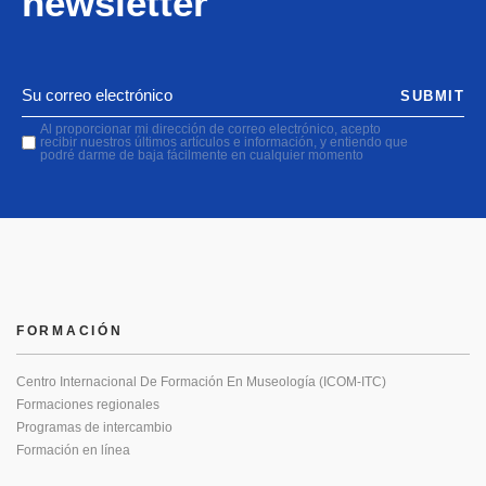
newsletter
SUBMIT
Al proporcionar mi dirección de correo electrónico, acepto
recibir nuestros últimos artículos e información, y entiendo que
podré darme de baja fácilmente en cualquier momento
FORMACIÓN
Centro Internacional De Formación En Museología (ICOM-ITC)
Formaciones regionales
Programas de intercambio
Formación en línea