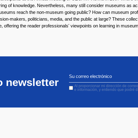
ing of knowledge. Nevertheless, many still consider museums as aca
 museums reach the non-museum going public? How can museum profess
ision-makers, politicians, media, and the public at large? These coll
e, offering the reader professionals' viewpoints on learning in museu
o newsletter
Al proporcionar mi dirección de correo 
e información, y entiendo que podré 