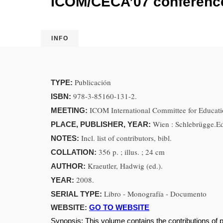
ICOM/CECA’07 conference,
INFO
Publicación
TYPE:
978-3-85160-131-2.
ISBN:
ICOM International Committee for Educati
MEETING:
Wien : Schlebrügge.Ed
PLACE, PUBLISHER, YEAR:
Incl. list of contributors, bibl.
NOTES:
356 p. ; illus. ; 24 cm
COLLATION:
Kraeutler, Hadwig (ed.).
AUTHOR:
2008.
YEAR:
Libro - Monografía - Documento
SERIAL TYPE:
WEBSITE:
GO TO WEBSITE
Synopsis:
This volume contains the contributions of 