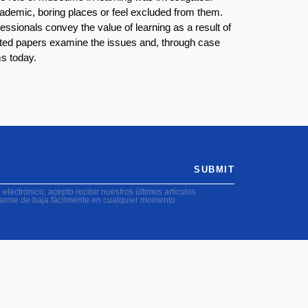
demic, boring places or feel excluded from them.
ionals convey the value of learning as a result of
ected papers examine the issues and, through case
ms today.
SUBMIT
electrónico, acepto recibir nuestros últimos artículos
darme de baja fácilmente en cualquier momento