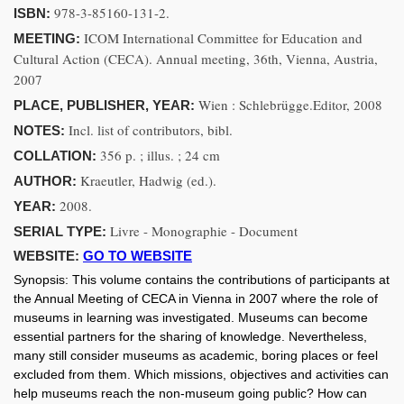
978-3-85160-131-2.
ISBN:
ICOM International Committee for Education and
MEETING:
Cultural Action (CECA). Annual meeting, 36th, Vienna, Austria,
2007
Wien : Schlebrügge.Editor, 2008
PLACE, PUBLISHER, YEAR:
Incl. list of contributors, bibl.
NOTES:
356 p. ; illus. ; 24 cm
COLLATION:
Kraeutler, Hadwig (ed.).
AUTHOR:
2008.
YEAR:
Livre - Monographie - Document
SERIAL TYPE:
WEBSITE:
GO TO WEBSITE
Synopsis:
This volume contains the contributions of participants at
the Annual Meeting of CECA in Vienna in 2007 where the role of
museums in learning was investigated. Museums can become
essential partners for the sharing of knowledge. Nevertheless,
many still consider museums as academic, boring places or feel
excluded from them. Which missions, objectives and activities can
help museums reach the non-museum going public? How can