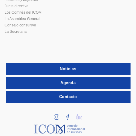
Junta directiva
Los Comités del ICOM
La Asamblea General
Consejo consultivo
La Secretaría
Noticias
Agenda
Contacto
consejo
internacional
de museos